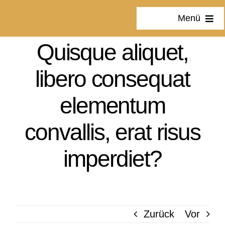
Zum
Menü
Inhalt
springen
Quisque aliquet,
Home
libero consequat
Über uns
elementum
Leistungen
convallis, erat risus
imperdiet?
Zurück
Vor